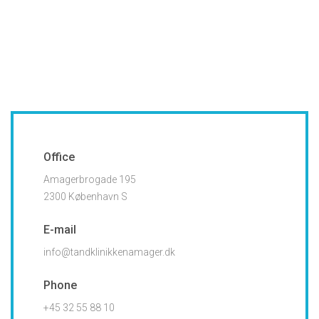
Office
Amagerbrogade 195
2300 København S
E-mail
info@tandklinikkenamager.dk
Phone
+45 32 55 88 10