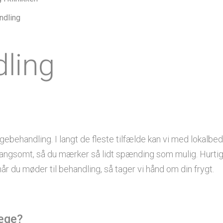
ndling
ling
gebehandling. I langt de fleste tilfælde kan vi med lokalb
gsomt, så du mærker så lidt spænding som mulig. Hurtigt v
når du møder til behandling, så tager vi hånd om din frygt.
æge?