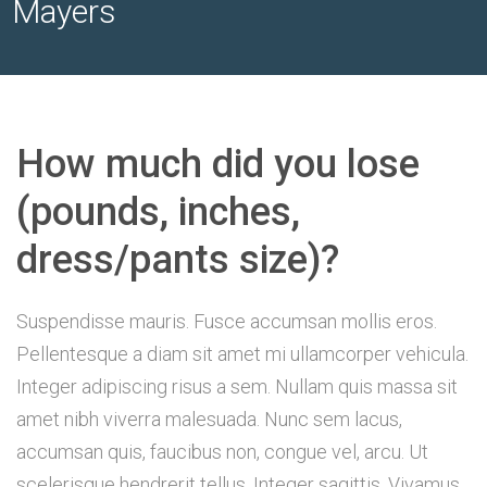
Mayers
How much did you lose
(pounds, inches,
dress/pants size)?
Suspendisse mauris. Fusce accumsan mollis eros.
Pellentesque a diam sit amet mi ullamcorper vehicula.
Integer adipiscing risus a sem. Nullam quis massa sit
amet nibh viverra malesuada. Nunc sem lacus,
accumsan quis, faucibus non, congue vel, arcu. Ut
scelerisque hendrerit tellus. Integer sagittis. Vivamus