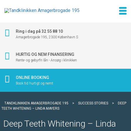
Ring i dag på 32 55 88 10
Amagerbrogade 195, 2300 København S
HURTIG OG NEM FINANSERING
Rente- og gebyrfri lån - Ansøg i klinikken
ONLINE BOOKING
Book tid hurtigt og nemt
TANDKLINIKKEN AMAGERBROGADE 195
>
SUCCESS STORIES
>
DEEP
TEETH WHITENING – LINDA MAYERS
Deep Teeth Whitening – Linda